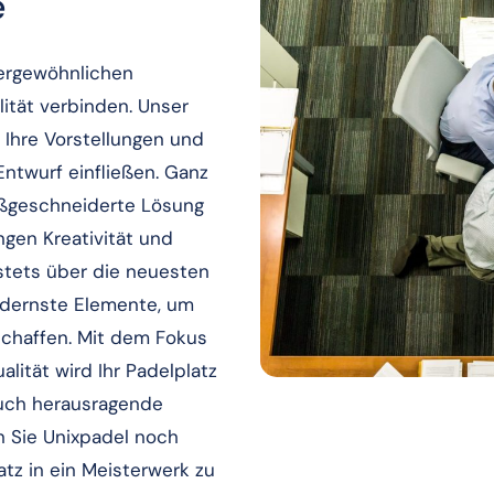
e
ßergewöhnlichen
lität verbinden. Unser
s Ihre Vorstellungen und
Entwurf einfließen. Ganz
maßgeschneiderte Lösung
ngen Kreativität und
 stets über die neuesten
odernste Elemente, um
schaffen. Mit dem Fokus
ität wird Ihr Padelplatz
auch herausragende
n Sie Unixpadel noch
atz in ein Meisterwerk zu