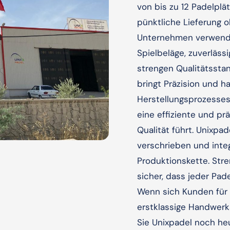
von bis zu 12 Padelplä
pünktliche Lieferung o
Unternehmen verwendet
Spielbeläge, zuverläss
strengen Qualitätssta
bringt Präzision und 
Herstellungsprozesses
eine effiziente und pr
Qualität führt. Unixpa
verschrieben und integ
Produktionskette. Stre
sicher, dass jeder Pad
Wenn sich Kunden für 
erstklassige Handwerk
Sie Unixpadel noch he