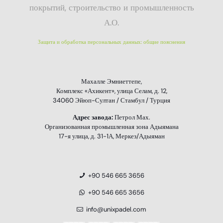
покрытий, строительство и промышленность
А.О.
Защита и обработка персональных данных: общие пояснения
Махалле Эмниеттепе,
Комплекс «Ахикент», улица Селам, д. 12,
34060 Эйюп-Султан / Стамбул / Турция
Адрес завода:
Петрол Мах.
Организованная промышленная зона Адыямана
17-я улица, д. 31-1А, Меркез/Адыяман
+90 546 665 3656
+90 546 665 3656
info@unixpadel.com