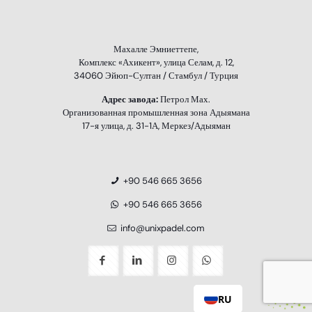
Махалле Эмниеттепе,
Комплекс «Ахикент», улица Селам, д. 12,
34060 Эйюп-Султан / Стамбул / Турция
Адрес завода:
Петрол Мах.
Организованная промышленная зона Адыямана
17-я улица, д. 31-1А, Меркез/Адыяман
+90 546 665 3656
+90 546 665 3656
info@unixpadel.com
RU