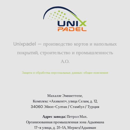
Unixpadel — производство кортов и напольных
покрытий, строительство и промышленность
А.О.
Защита и обработка персональных данных: общие пояснения
Махалле Эмниеттепе,
Комплекс «Ахикент», улица Селам, д. 12,
34060 Эйюп-Султан / Стамбул / Турция
Адрес завода:
Петрол Мах.
Организованная промышленная зона Адыямана
17-я улица, д. 31-1А, Меркез/Адыяман